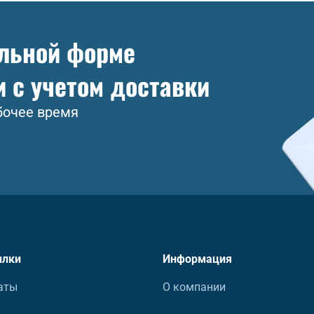
ольной форме
и с учетом доставки
бочее время
ылки
Информация
аты
О компании