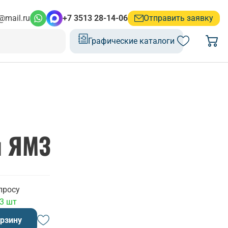
@mail.ru
+7 3513 28-14-06
Отправить заявку
Графические каталоги
ч ЯМЗ
просу
 3 шт
орзину