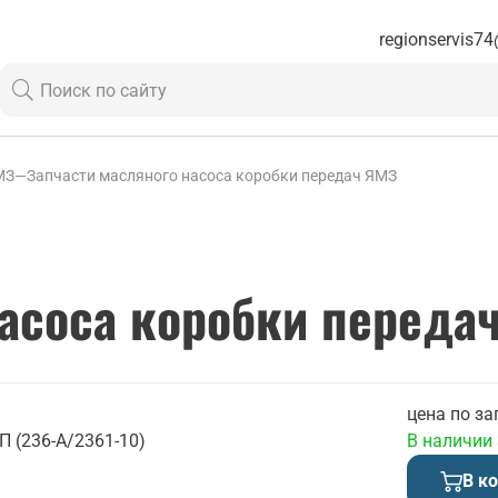
regionservis74
МЗ
—
Запчасти масляного насоса коробки передач ЯМЗ
насоса коробки переда
цена по за
 (236-А/2361-10)
В наличии
В к