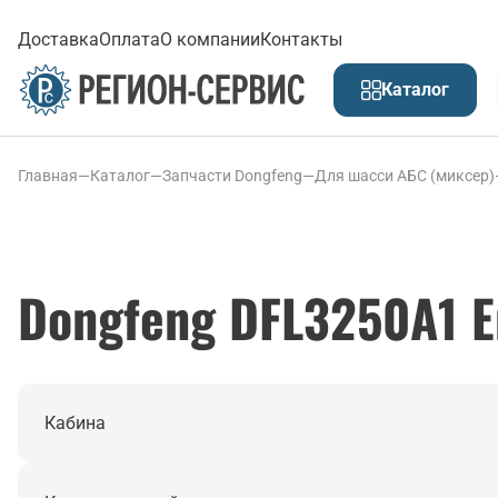
Доставка
Оплата
О компании
Контакты
Каталог
Главная
—
Каталог
—
Запчасти Dongfeng
—
Для шасси АБС (миксер)
Dongfeng DFL3250A1 Е
Кабина