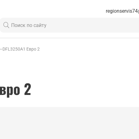
regionservis74
—
DFL3250A1 Евро 2
вро 2