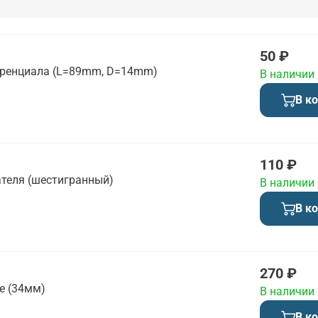
50 ₽
еренциала (L=89mm, D=14mm)
В наличии
В к
110 ₽
ателя (шестигранный)
В наличии
В к
270 ₽
е (34мм)
В наличии
В к