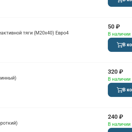
50 ₽
еактивной тяги (М20х40) Евро4
В наличии
В к
320 ₽
линный)
В наличии
В к
240 ₽
ороткий)
В наличии