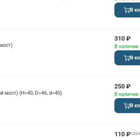
В к
310 ₽
мост)
В наличии
В к
250 ₽
 мост) (H=40, D=46, d=40)
В наличии
В к
110 ₽
120 