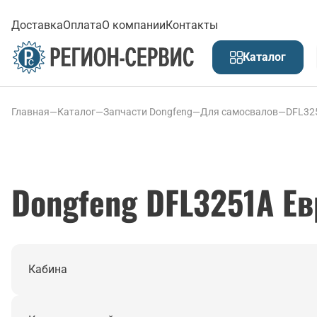
Доставка
Оплата
О компании
Контакты
Каталог
Главная
—
Каталог
—
Запчасти Dongfeng
—
Для самосвалов
—
DFL32
Dongfeng DFL3251A Ев
Кабина