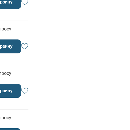
орзину
просу
орзину
просу
орзину
просу