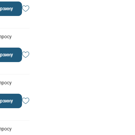
орзину
просу
орзину
просу
орзину
просу