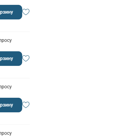
орзину
просу
орзину
просу
орзину
просу