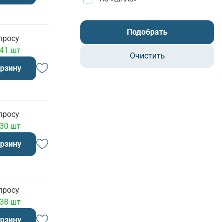
Подобрать
просу
 41 шт
Очистить
орзину
просу
 30 шт
орзину
просу
 38 шт
орзину