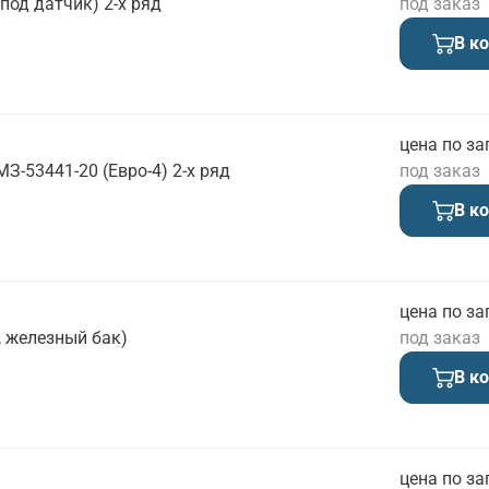
 под датчик) 2-х ряд
под заказ
В к
цена по за
З-53441-20 (Евро-4) 2-х ряд
под заказ
В к
цена по за
, железный бак)
под заказ
В к
цена по за