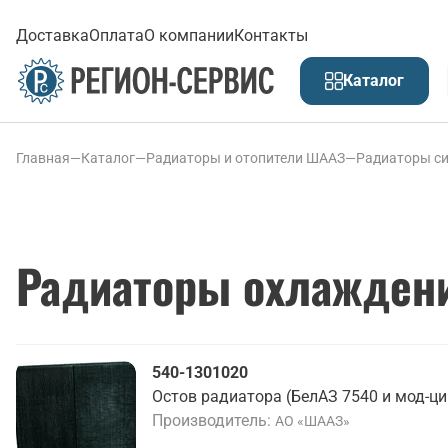
Доставка
Оплата
О компании
Контакты
Каталог
Главная
—
Каталог
—
Радиаторы и отопители ШААЗ
—
Радиаторы с
Радиаторы охлаждени
540-1301020
Остов радиатора (БелАЗ 7540 и мод-ци
Производитель
АО «ШААЗ»