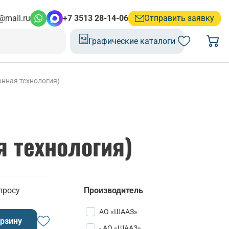
@mail.ru
+7 3513 28-14-06
Отправить заявку
Графические каталоги
нная технология)
 технология)
просу
Производитель
АО «ШААЗ»
орзину
- АО «ШААЗ»