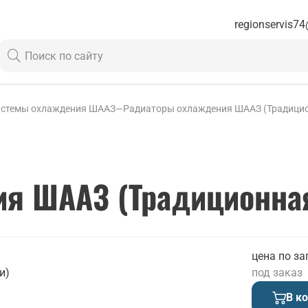
regionservis74
истемы охлаждения ШААЗ
—
Радиаторы охлаждения ШААЗ (Традицио
я ШААЗ (Традиционная
цена по за
и)
под заказ
В к