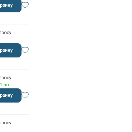
орзину
просу
орзину
просу
 1 шт
орзину
просу