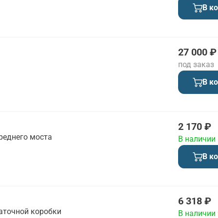
В к
27 000 ₽
под заказ
В к
2 170 ₽
реднего моста
В наличии
В к
6 318 ₽
аточной коробки
В наличии