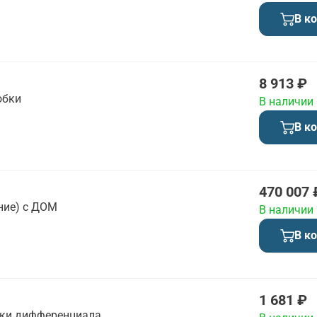
В к
8 913 ₽
обки
В наличии
В к
470 007 
ние) с ДОМ
В наличии
В к
1 681 ₽
вки дифференциала