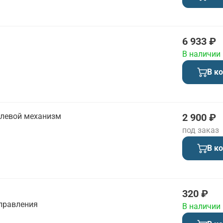
6 933 ₽
В наличии
В к
улевой механизм
2 900 ₽
под заказ
В к
320 ₽
правления
В наличии