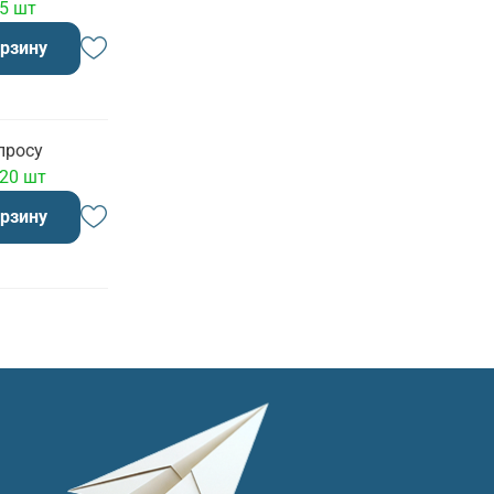
 5 шт
орзину
просу
 20 шт
орзину