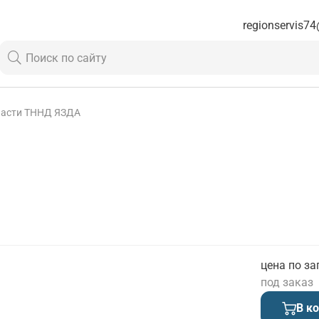
regionservis74
части ТННД ЯЗДА
цена по за
под заказ
В к