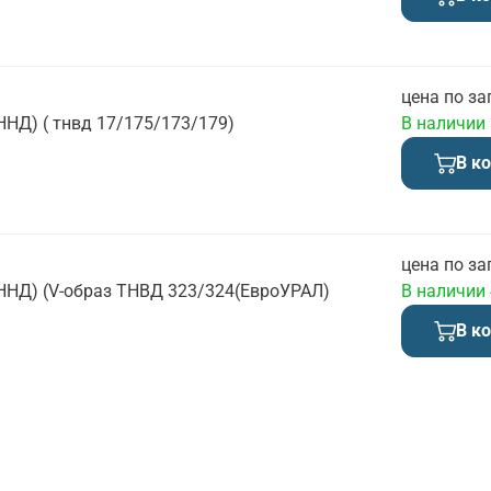
цена по за
ННД) ( тнвд 17/175/173/179)
В наличии
В к
цена по за
ННД) (V-образ ТНВД 323/324(ЕвроУРАЛ)
В наличии
В к