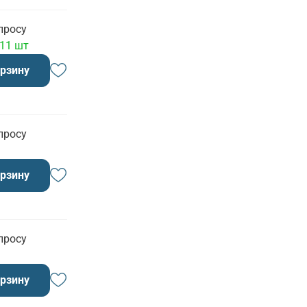
просу
 11 шт
орзину
просу
орзину
просу
орзину