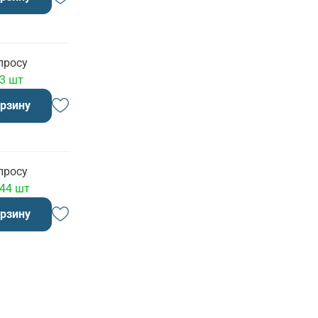
просу
 3 шт
орзину
просу
 44 шт
орзину