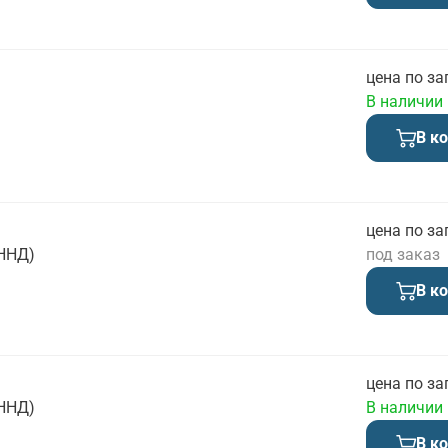
цена по за
В наличии
В к
цена по за
ТННД)
под заказ
В к
цена по за
ТННД)
В наличии
В к