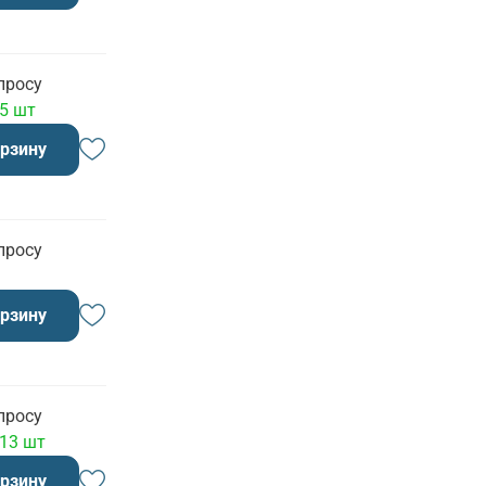
просу
 5 шт
орзину
просу
орзину
просу
 13 шт
орзину