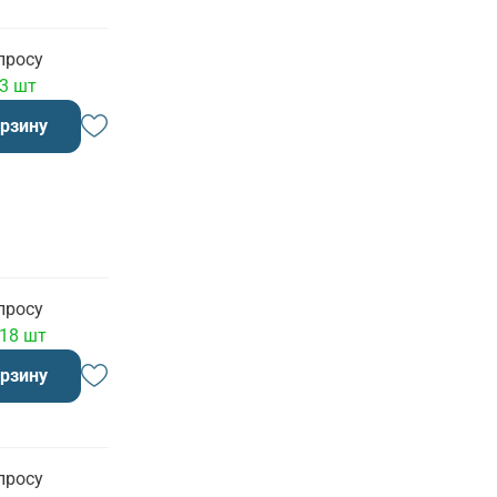
просу
 3 шт
орзину
просу
 18 шт
орзину
просу