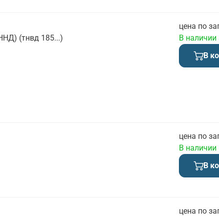
цена по за
НД) (тнвд 185...)
В наличии
В к
цена по за
В наличии
В к
цена по за