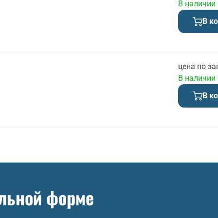
В наличии
В к
цена по за
В наличии
В к
ольной форме