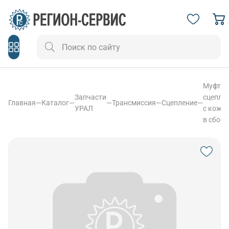
Муфта
Запчасти
сцепле
Главная
—
Каталог
—
—
Трансмиссия
—
Сцепление
—
УРАЛ
с кожу
в сборе