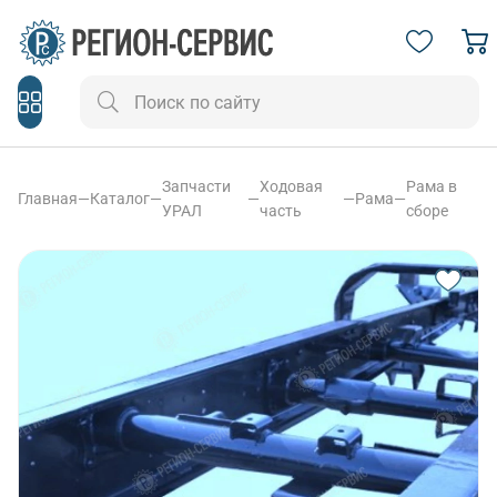
Запчасти
Ходовая
Рама в
Главная
—
Каталог
—
—
—
Рама
—
УРАЛ
часть
сборе