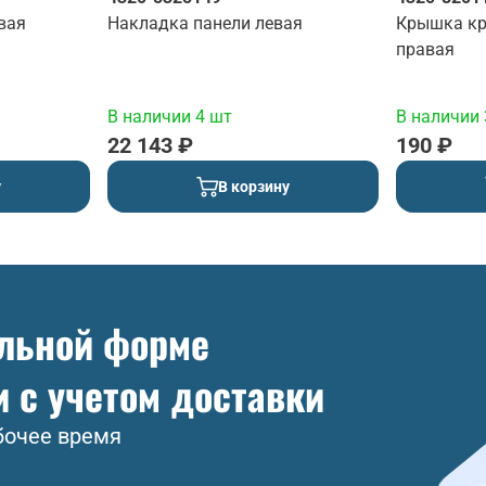
вая
Накладка панели левая
Крышка кр
правая
В наличии 4 шт
В наличии 
22 143 ₽
190 ₽
у
В корзину
ольной форме
и с учетом доставки
бочее время