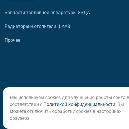
Запчасти топливной аппаратуры ЯЗДА
Радиаторы и отопители ШААЗ
Прочее
Мы используем cookies для улучшения работы сайта 
© ООО «Регион-Сервис», 2026
соответствии с
Политикой конфиденциальности
. Вы
можете отключить обработку cookies в настройках
браузера