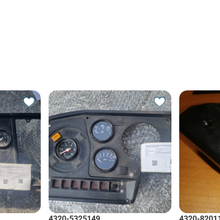
4320-5325149
4320-8201