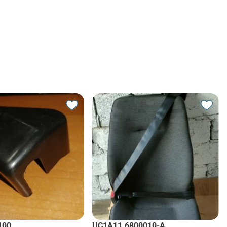
100
UC1A11.6800010-A