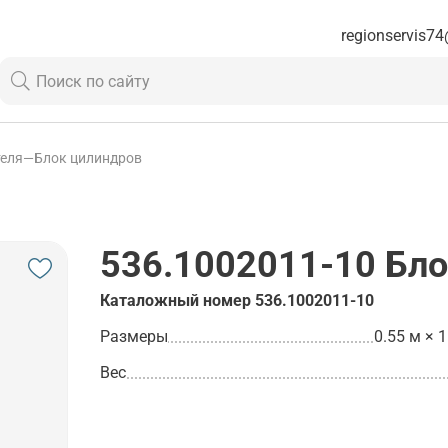
regionservis74
теля
—
Блок цилиндров
536.1002011-10
Бло
Каталожный номер
536.1002011-10
Размеры
0.55 м × 1
Вес