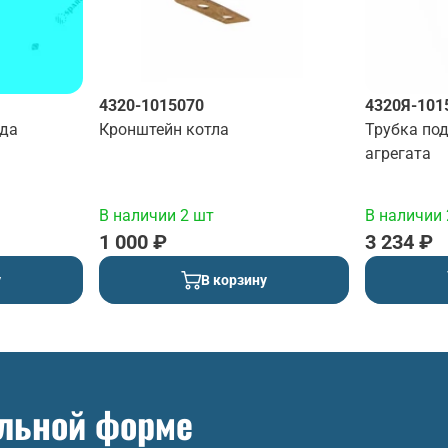
4320-1015070
4320Я-101
ода
Кронштейн котла
Трубка по
агрегата
В наличии 2 шт
В наличии 
1 000 ₽
3 234 ₽
у
В корзину
ольной форме