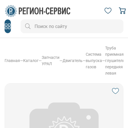
Труба
Система
приемная
Запчасти
Главная
—
Каталог
—
—
Двигатель
—
выпуска
—
глушителя
УРАЛ
газов
передняя
левая