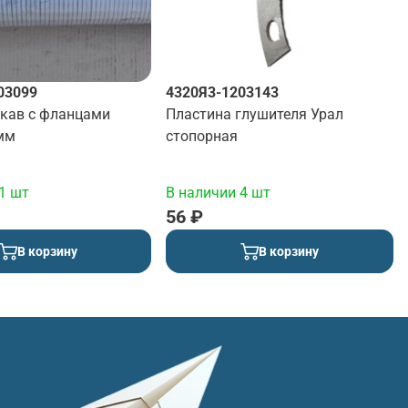
03099
4320Я3-1203143
кав с фланцами
Пластина глушителя Урал
мм
стопорная
1 шт
В наличии 4 шт
56 ₽
В корзину
В корзину