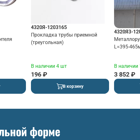
4320Я-1203165
4320Я3-12
Прокладка трубы приемной
ителя
Металлору
(треугольная)
L=395-465
В наличии 4 шт
В наличии 
196 ₽
3 852 ₽
у
В корзину
ольной форме