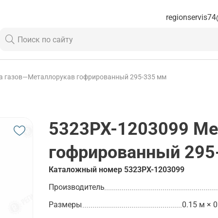
regionservis74
а газов
—
Металлорукав гофрированный 295-335 мм
5323РХ-1203099
Ме
гофрированный 295
Каталожный номер
5323РХ-1203099
Производитель
Размеры
0.15 м × 0