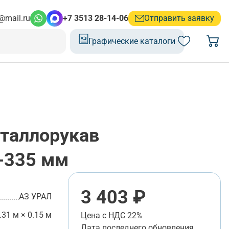
@mail.ru
+7 3513 28-14-06
Отправить заявку
Графические каталоги
таллорукав
-335 мм
3 403 ₽
АЗ УРАЛ
.31 м × 0.15 м
Цена с НДС 22%
Дата последнего обновления