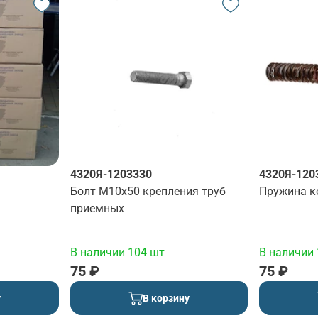
4320Я-1203330
4320Я-120
Болт М10х50 крепления труб
Пружина к
приемных
В наличии 104 шт
В наличии 
75 ₽
75 ₽
у
В корзину