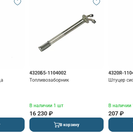
4320Б5-1104002
4320Я-110
да
Топливозаборник
Штуцер си
В наличии 1 шт
В наличии 
16 230 ₽
207 ₽
у
В корзину