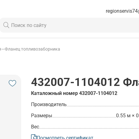
regionservis74
я
—
Фланец топливозаборника
432007-1104012
Фла
Каталожный номер
432007-1104012
Производитель
Размеры
0.55 м × 0
Вес
Посмотреть сертификат