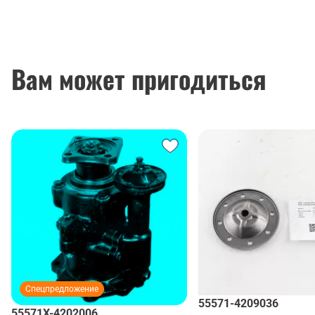
Вам может пригодиться
Спецпредложение
55571-4209036
55571Х-4202006