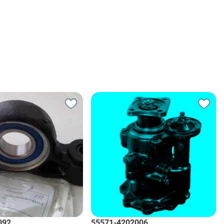
092
55571-4202006