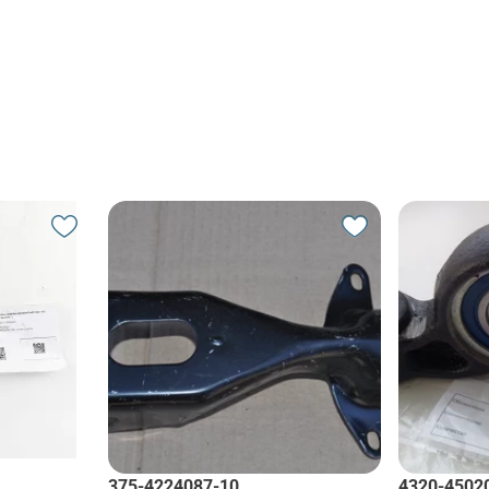
375-4224087-10
4320-4502