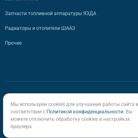
Запчасти топливной аппаратуры ЯЗДА
Радиаторы и отопители ШААЗ
Прочее
Мы используем cookies для улучшения работы сайта 
© ООО «Регион-Сервис», 2026
соответствии с
Политикой конфиденциальности
. Вы
можете отключить обработку cookies в настройках
браузера