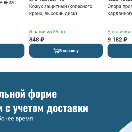
ючения
Кожух защитный (колесного
Опора про
крана, высокий диск)
карданног
В наличии 39 шт
В наличии 
848 ₽
9 182 ₽
у
В корзину
ольной форме
и с учетом доставки
бочее время