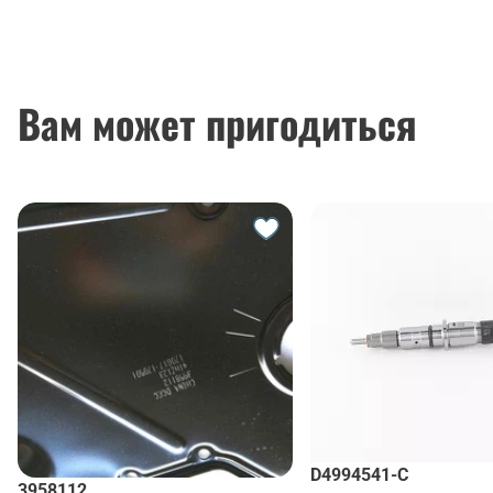
Вам может пригодиться
D4994541-C
3958112