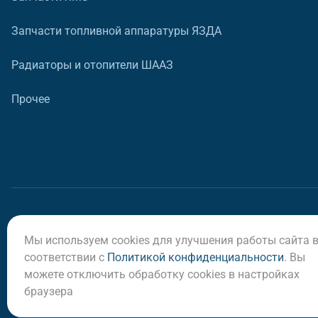
Запчасти топливной аппаратуры ЯЗДА
Радиаторы и отопители ШААЗ
Прочее
Мы используем cookies для улучшения работы сайта 
© ООО «Регион-Сервис», 2026
соответствии с
Политикой конфиденциальности
. Вы
можете отключить обработку cookies в настройках
браузера