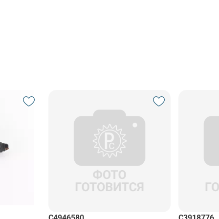
C4946580
C3918776