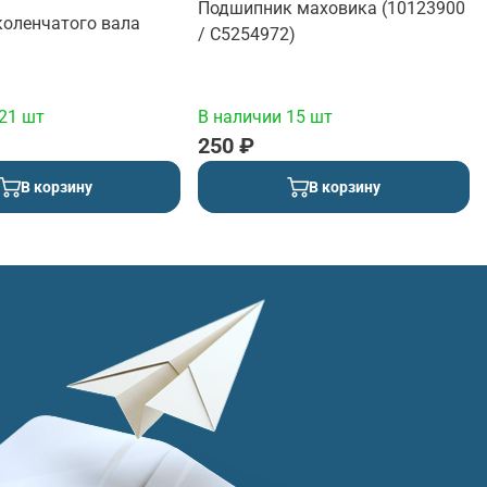
Подшипник маховика (10123900
коленчатого вала
/ C5254972)
21 шт
В наличии 15 шт
250 ₽
В корзину
В корзину