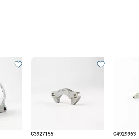
C3927155
C4929963