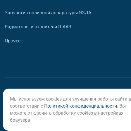
Запчасти топливной аппаратуры ЯЗДА
Радиаторы и отопители ШААЗ
Прочее
Мы используем cookies для улучшения работы сайта 
© ООО «Регион-Сервис», 2026
соответствии с
Политикой конфиденциальности
. Вы
можете отключить обработку cookies в настройках
браузера