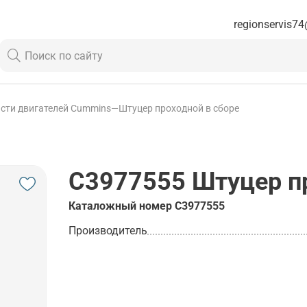
regionservis74
сти двигателей Cummins
—
Штуцер проходной в сборе
C3977555
Штуцер пр
Каталожный номер
C3977555
Производитель