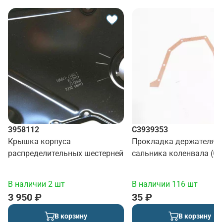
3958112
C3939353
Крышка корпуса
Прокладка держателя з
распределительных шестерней
сальника коленвала (C, L
В наличии 2 шт
В наличии 116 шт
3 950 ₽
35 ₽
В корзину
В корзину