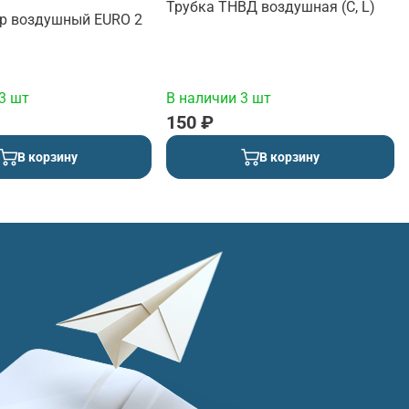
Трубка ТНВД воздушная (C, L)
р воздушный EURO 2
3 шт
В наличии 3 шт
150 ₽
В корзину
В корзину