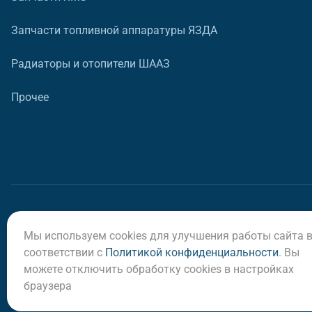
Запчасти топливной аппаратуры ЯЗДА
Радиаторы и отопители ШААЗ
Прочее
Мы используем cookies для улучшения работы сайта 
© ООО «Регион-Сервис», 2026
соответствии с
Политикой конфиденциальности
. Вы
можете отключить обработку cookies в настройках
браузера