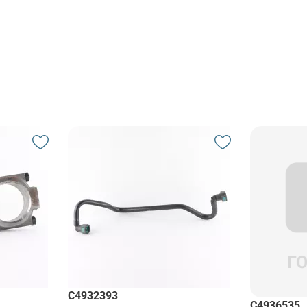
C4932393
C4936535