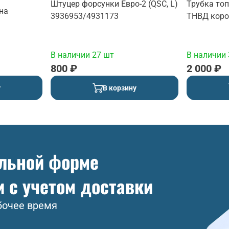
Штуцер форсунки Евро-2 (QSC, L)
Трубка топ
на
3936953/4931173
ТНВД корот
(10772800)
В наличии 27 шт
В наличии 
800 ₽
2 000 ₽
у
В корзину
ольной форме
и с учетом доставки
бочее время