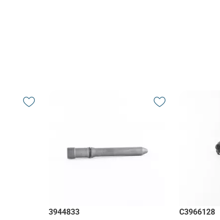
3944833
C3966128