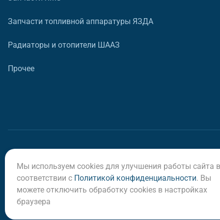
Запчасти топливной аппаратуры ЯЗДА
Радиаторы и отопители ШААЗ
Прочее
Мы используем cookies для улучшения работы сайта 
© ООО «Регион-Сервис», 2026
соответствии с
Политикой конфиденциальности
. Вы
можете отключить обработку cookies в настройках
браузера