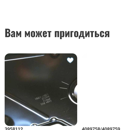
Вам может пригодиться
3958112
4089758/4089759