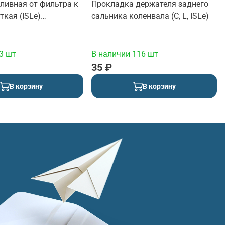
ливная от фильтра к
Прокладка держателя заднего
кая (ISLe)
сальника коленвала (C, L, ISLe)
3 шт
В наличии 116 шт
35 ₽
В корзину
В корзину