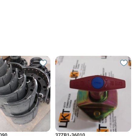
090
37ZB1-36010