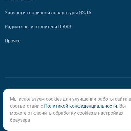
Запчасти топливной аппаратуры ЯЗДА
Радиаторы и отопители ШААЗ
Прочее
Мы используем cookies для улучшения работы сайта 
© ООО «Регион-Сервис», 2026
соответствии с
Политикой конфиденциальности
. Вы
можете отключить обработку cookies в настройках
браузера