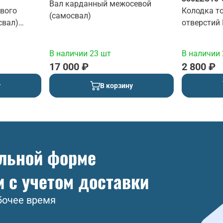
Вал карданный межосевой
евого
Колодка т
(самосвал)
свал)
отверстий
В наличии 23 шт
В наличии 
17 000 ₽
2 800 ₽
у
В корзину
ольной форме
и с учетом доставки
бочее время