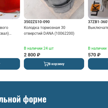
3502ZS10-090
37ZB1-360
евого
Колодка тормозная 30
Выключате
свал)
отверстий DANA (10062200)
В наличии 24 шт
В наличии 
2 800 ₽
570 ₽
у
В корзину
ольной форме