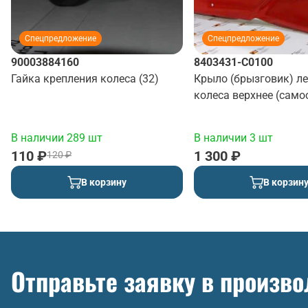
Спецпредложение
Спецпредложение
90003884160
8403431-C0100
Гайка крепления колеса (32)
Крыло (брызговик) л
колеса верхнее (само
(красный)
В наличии 289 шт
В наличии 3 шт
110 ₽
1 300 ₽
120 ₽
В корзину
В корзин
Отправьте заявку в произв