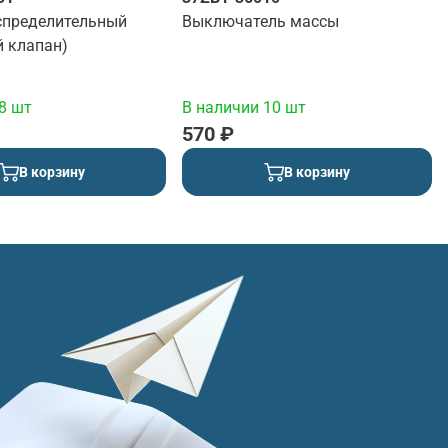
спределительный
Выключатель массы
й клапан)
8 шт
В наличии 10 шт
570 ₽
В корзину
В корзину