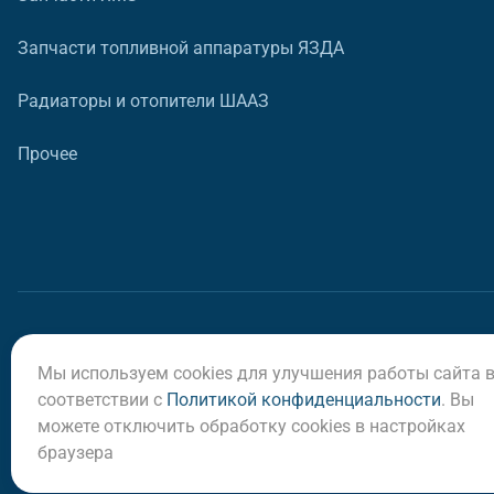
Запчасти топливной аппаратуры ЯЗДА
Радиаторы и отопители ШААЗ
Прочее
Мы используем cookies для улучшения работы сайта 
© ООО «Регион-Сервис», 2026
соответствии с
Политикой конфиденциальности
. Вы
можете отключить обработку cookies в настройках
браузера