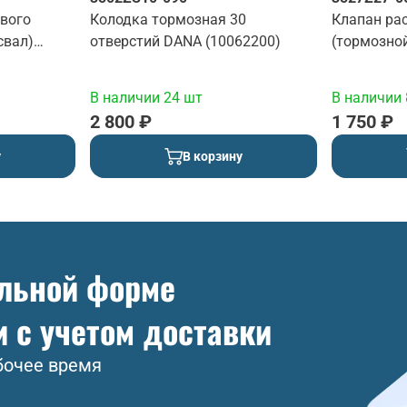
евого
Колодка тормозная 30
Клапан ра
свал)
отверстий DANA (10062200)
(тормозно
В наличии 24 шт
В наличии 
2 800 ₽
1 750 ₽
у
В корзину
ольной форме
и с учетом доставки
бочее время