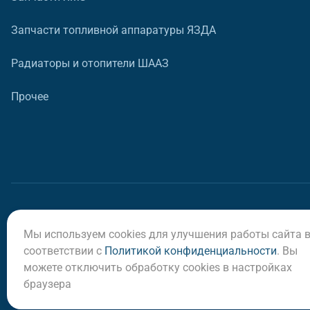
Запчасти топливной аппаратуры ЯЗДА
Радиаторы и отопители ШААЗ
Прочее
Мы используем cookies для улучшения работы сайта 
© ООО «Регион-Сервис», 2026
соответствии с
Политикой конфиденциальности
. Вы
можете отключить обработку cookies в настройках
браузера