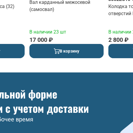
Вал карданный межосевой
са (32)
Колодка т
(самосвал)
отверстий
В наличии 23 шт
В наличии 
17 000 ₽
2 800 ₽
у
В корзину
ольной форме
и с учетом доставки
бочее время