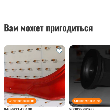
Вам может пригодиться
Спецпредложение
Спецпредложение
8403431-C0100
90003884160