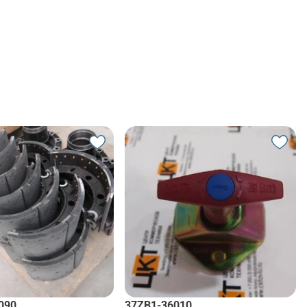
090
37ZB1-36010