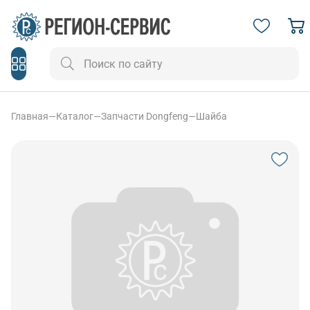
Главная
—
Каталог
—
Запчасти Dongfeng
—
Шайба