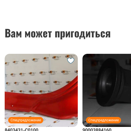
Вам может пригодиться
Спецпредложение
Спецпредложение
8403431-C0100
90003884160