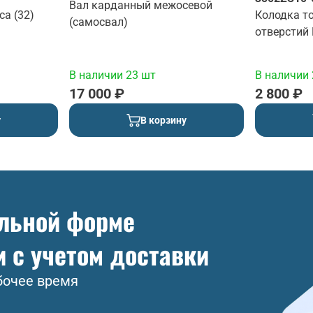
Вал карданный межосевой
са (32)
Колодка т
(самосвал)
отверстий
В наличии 23 шт
В наличии 
17 000 ₽
2 800 ₽
у
В корзину
ольной форме
и с учетом доставки
бочее время