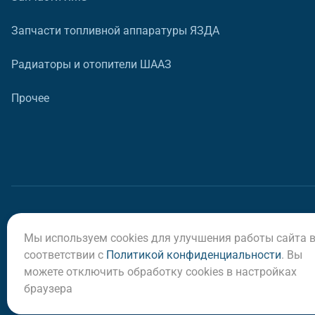
Запчасти топливной аппаратуры ЯЗДА
Радиаторы и отопители ШААЗ
Прочее
Мы используем cookies для улучшения работы сайта 
© ООО «Регион-Сервис», 2026
соответствии с
Политикой конфиденциальности
. Вы
можете отключить обработку cookies в настройках
браузера