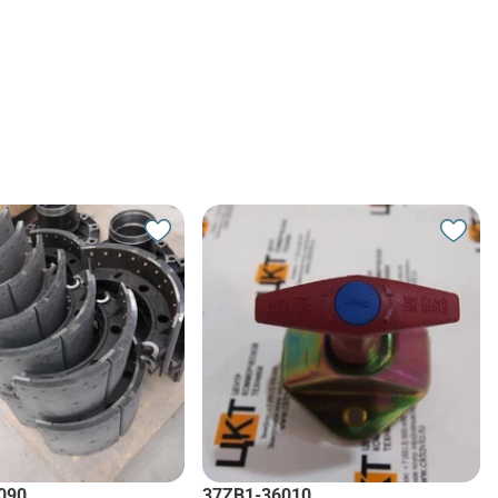
090
37ZB1-36010