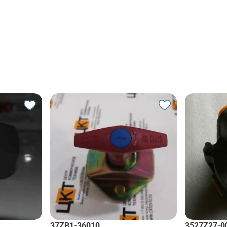
37ZB1-36010
3527Z27-0