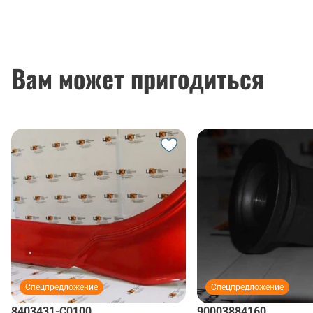
Вам может пригодиться
Спецпредложение
Спецпредложение
8403431-C0100
90003884160