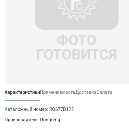
Характеристики
Применяемость
Доставка
Оплата
(активная вкладка)
Каталожный номер:
RQ677B125
Производитель:
Dongfeng