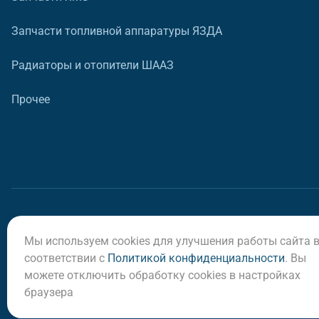
Запчасти топливной аппаратуры ЯЗДА
Радиаторы и отопители ШААЗ
Прочее
Мы используем cookies для улучшения работы сайта 
© ООО «Регион-Сервис», 2026
соответствии с
Политикой конфиденциальности
. Вы
можете отключить обработку cookies в настройках
браузера