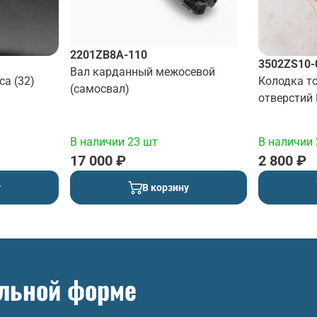
2201ZB8A-110
3502ZS10-
Вал карданный межосевой
са (32)
Колодка т
(самосвал)
отверстий
В наличии 23 шт
В наличии 
17 000 ₽
2 800 ₽
у
В корзину
ольной форме