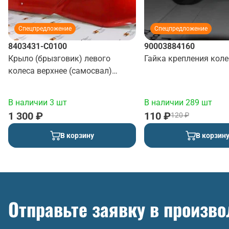
Спецпредложение
Спецпредложение
8403431-C0100
90003884160
Крыло (брызговик) левого
Гайка крепления коле
колеса верхнее (самосвал)
(красный)
В наличии 3 шт
В наличии 289 шт
1 300 ₽
110 ₽
120 ₽
В корзину
В корзин
Отправьте заявку в произв