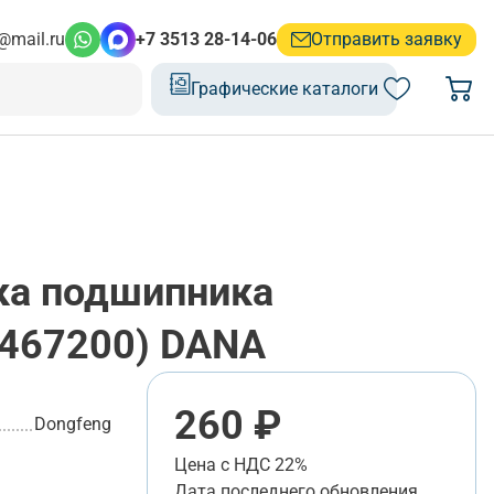
@mail.ru
+7 3513 28-14-06
Отправить заявку
Графические каталоги
ка подшипника
0467200) DANA
260 ₽
Dongfeng
Цена с НДС 22%
Дата последнего обновления