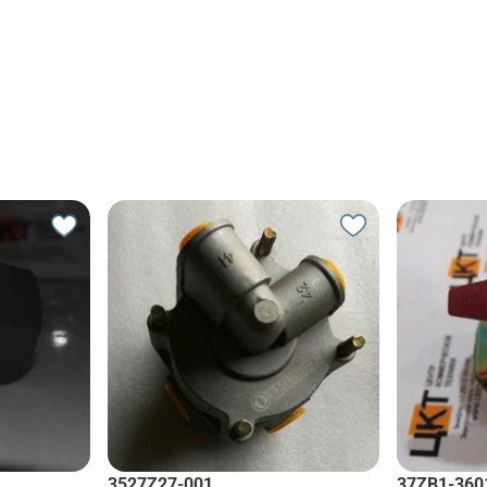
3527Z27-001
37ZB1-360