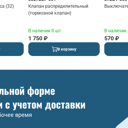
са (32)
Клапан распределительный
Выключате
(тормозной клапан)
В наличии 8 шт
В наличии 
1 750 ₽
570 ₽
у
В корзину
ольной форме
и с учетом доставки
бочее время