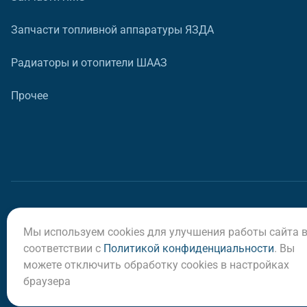
Запчасти топливной аппаратуры ЯЗДА
Радиаторы и отопители ШААЗ
Прочее
Мы используем cookies для улучшения работы сайта 
© ООО «Регион-Сервис», 2026
соответствии с
Политикой конфиденциальности
. Вы
можете отключить обработку cookies в настройках
браузера