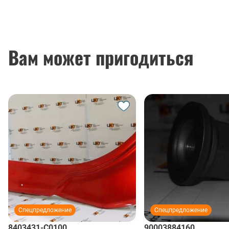
Вам может пригодиться
Спецпредложение
Спецпредложение
8403431-C0100
90003884160