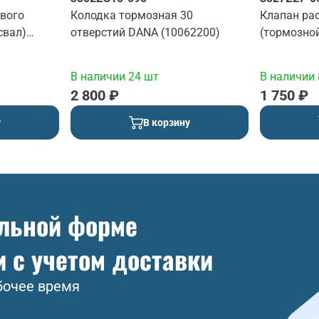
евого
Колодка тормозная 30
Клапан ра
свал)
отверстий DANA (10062200)
(тормозно
В наличии 24 шт
В наличии 
2 800 ₽
1 750 ₽
у
В корзину
ольной форме
и с учетом доставки
бочее время