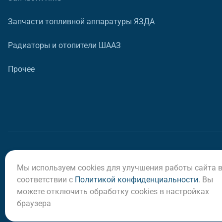
Запчасти топливной аппаратуры ЯЗДА
Радиаторы и отопители ШААЗ
Прочее
Мы используем cookies для улучшения работы сайта 
© ООО «Регион-Сервис», 2026
соответствии с
Политикой конфиденциальности
. Вы
можете отключить обработку cookies в настройках
браузера