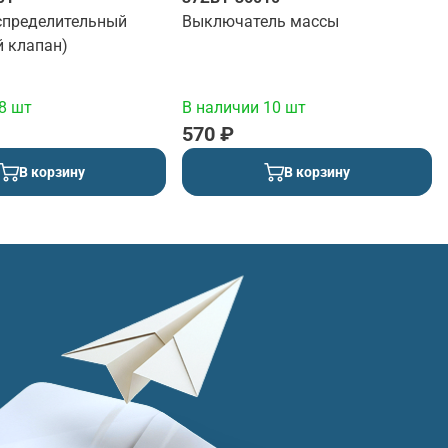
спределительный
Выключатель массы
й клапан)
8 шт
В наличии 10 шт
570 ₽
В корзину
В корзину