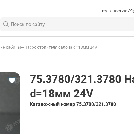
regionservis74
ие кабины
—
Насос отопителя салона d=18мм 24V
75.3780/321.3780
На
d=18мм 24V
Каталожный номер
75.3780/321.3780