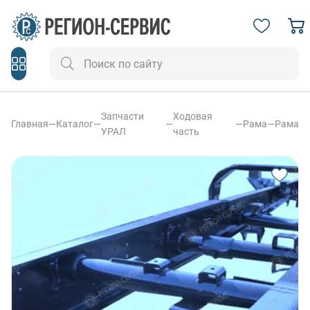
Запчасти
Ходовая
Главная
—
Каталог
—
—
—
Рама
—
Рама
УРАЛ
часть