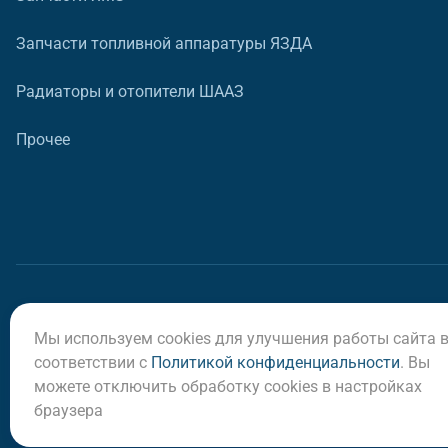
Запчасти топливной аппаратуры ЯЗДА
Радиаторы и отопители ШААЗ
Прочее
Мы используем cookies для улучшения работы сайта 
© ООО «Регион-Сервис», 2026
соответствии с
Политикой конфиденциальности
. Вы
можете отключить обработку cookies в настройках
браузера