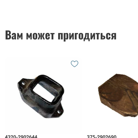
Вам может пригодиться
4320-2902644
375-2902690