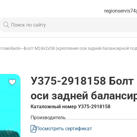
regionservis74
втомобиля
—
Болт М24х2х58 (крепления оси задней балансирной подв
У375-2918158
Болт 
оси задней балансир
Каталожный номер
У375-2918158
Производитель
Посмотреть сертификат