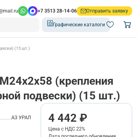
@mail.ru
+7 3513 28-14-06
Отправить заявку
Графические каталоги
ески) (15 шт.)
М24х2х58 (крепления
ной подвески) (15 шт.)
4 442 ₽
АЗ УРАЛ
Цена с НДС 22%
Дата последнего обновления