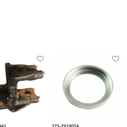
441
375-2919054