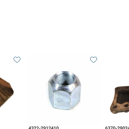
4322-2912410
6370-2902