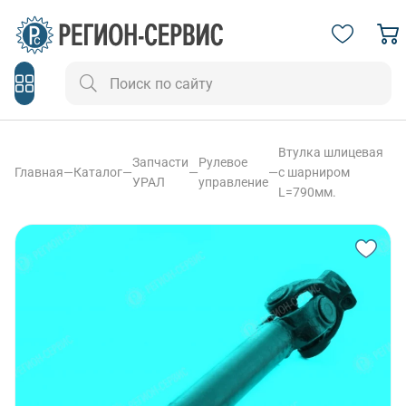
Втулка шлицевая
Запчасти
Рулевое
Главная
—
Каталог
—
—
—
с шарниром
УРАЛ
управление
L=790мм.