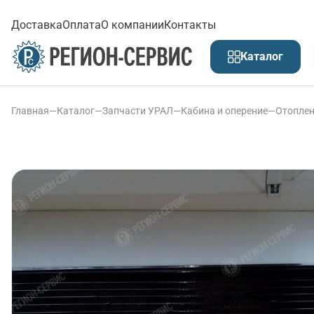
Доставка
Оплата
О компании
Контакты
Каталог
Главная
—
Каталог
—
Запчасти УРАЛ
—
Кабина и оперение
—
Отоплен