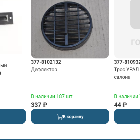
377-8102132
377-81093
ный
Дефлектор
Трос УРАЛ
)
салона
В наличии 187 шт
В наличии 
337 ₽
44 ₽
у
В корзину