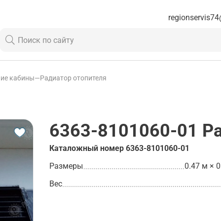
regionservis74
ие кабины
—
Радиатор отопителя
6363-8101060-01
Ра
Каталожный номер
6363-8101060-01
Размеры
0.47 м × 0
Вес