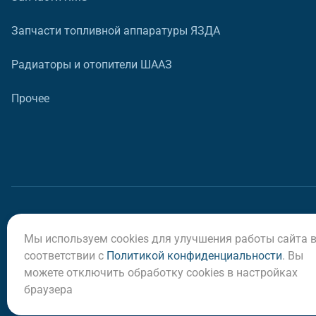
Запчасти топливной аппаратуры ЯЗДА
Радиаторы и отопители ШААЗ
Прочее
Мы используем cookies для улучшения работы сайта 
© ООО «Регион-Сервис», 2026
соответствии с
Политикой конфиденциальности
. Вы
можете отключить обработку cookies в настройках
браузера