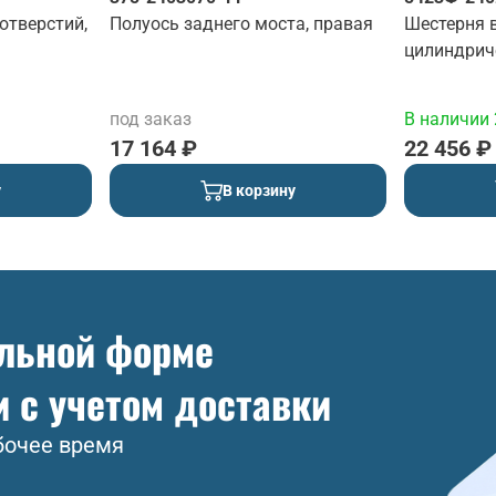
отверстий,
Полуось заднего моста, правая
Шестерня 
цилиндриче
под заказ
В наличии 
17 164 ₽
22 456 ₽
у
В корзину
ольной форме
и с учетом доставки
бочее время