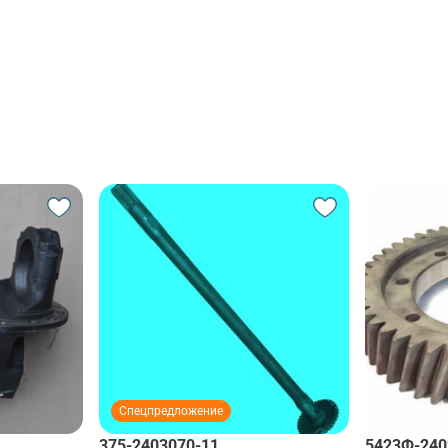
Спецпредложение
375-2403070-11
5423Ф-240