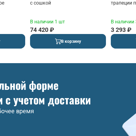
ре
с сошкой
трапеции 
гайкой)
В наличии 1 шт
В наличии 
74 420 ₽
3 293 ₽
у
В корзину
ольной форме
и с учетом доставки
бочее время