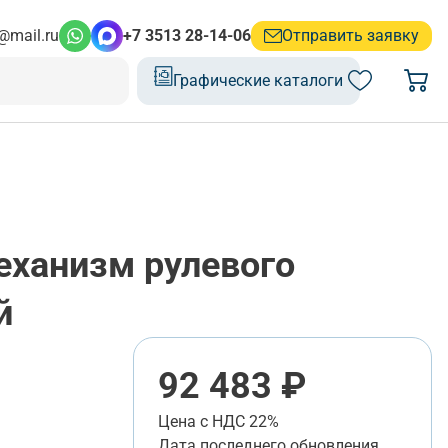
@mail.ru
+7 3513 28-14-06
Отправить заявку
Графические каталоги
ханизм рулевого
й
92 483 ₽
Цена с НДС 22%
Дата последнего обновления