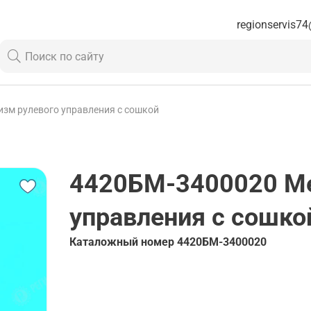
regionservis74
зм рулевого управления с сошкой
4420БМ-3400020
Ме
управления с сошко
Каталожный номер
4420БМ-3400020