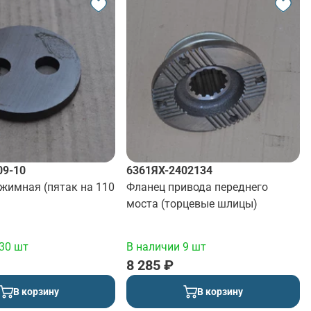
09-10
6361ЯХ-2402134
жимная (пятак на 110
Фланец привода переднего
моста (торцевые шлицы)
30 шт
В наличии 9 шт
8 285 ₽
В корзину
В корзину