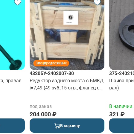
Спецпредложение
4320БУ-2402007-30
375-24021
а, правая
Редуктор заднего моста с БМКД
Шайба при
i=7,49 (49 зуб.,15 отв., фланец с
вал)
торцевыми шлицами)
ПНЕВМОТОРМОЗА
под заказ
В наличии 
204 000 ₽
321 ₽
у
В корзину