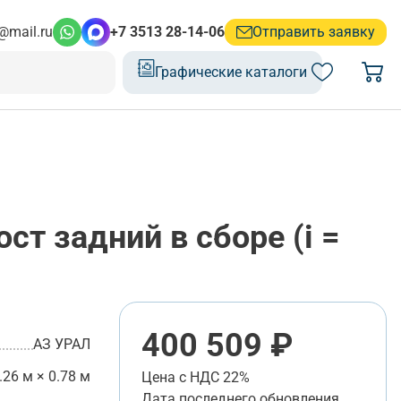
@mail.ru
+7 3513 28-14-06
Отправить заявку
Графические каталоги
ст задний в сборе (i =
400 509 ₽
АЗ УРАЛ
.26 м × 0.78 м
Цена с НДС 22%
Дата последнего обновления