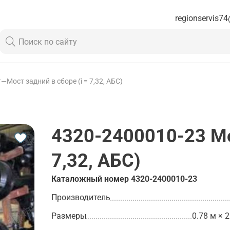
regionservis74
т
—
Мост задний в сборе (i = 7,32, АБС)
4320-2400010-23
Мо
7,32, АБС)
Каталожный номер
4320-2400010-23
Производитель
Размеры
0.78 м × 2