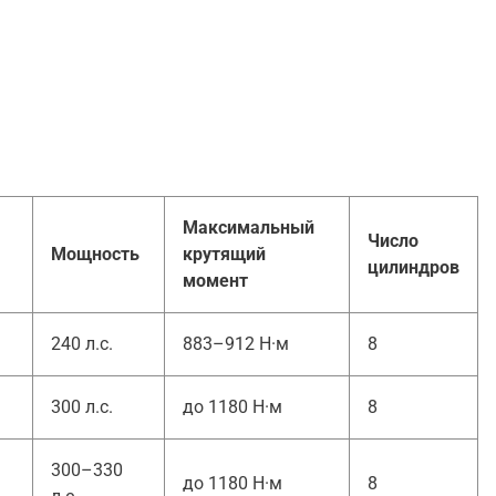
Максимальный
Число
Мощность
крутящий
цилиндров
момент
240 л.с.
883–912 Н·м
8
300 л.с.
до 1180 Н·м
8
300–330
до 1180 Н·м
8