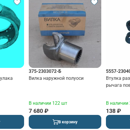
375-2303072-Б
5557-2304
кулака
Вилка наружной полуоси
Втулка ра
рычага по
(d=18, H=1
В наличии 122 шт
В наличии 
7 680 ₽
138 ₽
у
В корзину