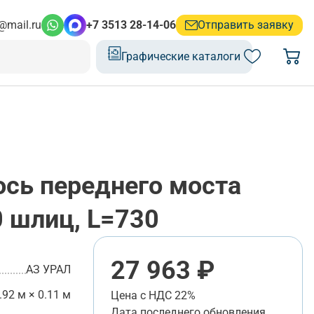
@mail.ru
+7 3513 28-14-06
Отправить заявку
Графические каталоги
сь переднего моста
0 шлиц, L=730
27 963 ₽
АЗ УРАЛ
.92 м × 0.11 м
Цена с НДС 22%
Дата последнего обновления