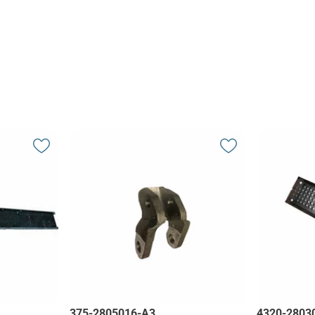
375-2805016-А3
4320-2803