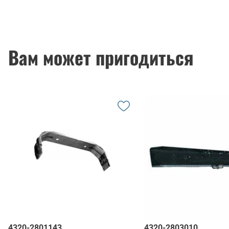
Вам может пригодиться
4320-2801143
4320-2803010