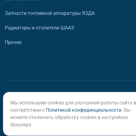
Запчасти топливной аппаратуры ЯЗДА
Радиаторы и отопители ШААЗ
Прочее
Мы используем cookies для улучшения работы сайта 
© ООО «Регион-Сервис», 2026
соответствии с
Политикой конфиденциальности
. Вы
можете отключить обработку cookies в настройках
браузера