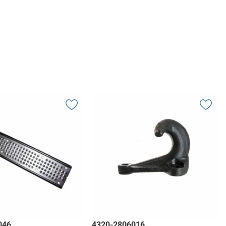
046
4320-2806016