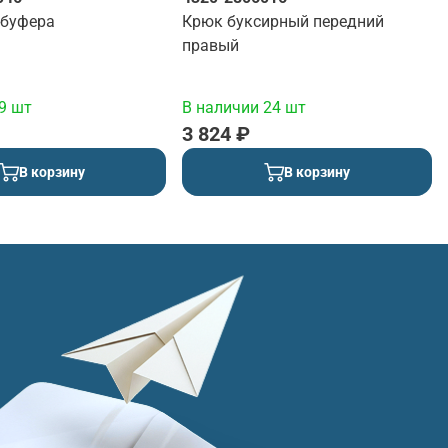
буфера
Крюк буксирный передний
правый
9 шт
В наличии 24 шт
3 824 ₽
В корзину
В корзину