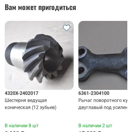
Вам может пригодиться
4320Х-2402017
6361-2304100
Шестерня ведущая
Рычаг поворотного кул
коническая (12 зубьев)
двуглавый под усиленн
палец
В наличии 8 шт
В наличии 2 шт