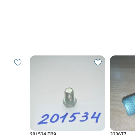
201534 П29
333677