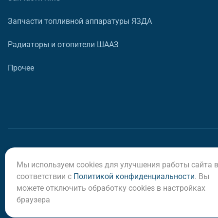
Запчасти топливной аппаратуры ЯЗДА
Радиаторы и отопители ШААЗ
Прочее
Мы используем cookies для улучшения работы сайта 
© ООО «Регион-Сервис», 2026
соответствии с
Политикой конфиденциальности
. Вы
можете отключить обработку cookies в настройках
браузера