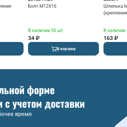
ления
Болт М12Х16
Шпилька М
(креплени
кулака)
В наличии 50 шт
В наличии 
34 ₽
163 ₽
у
В корзину
ольной форме
и с учетом доставки
бочее время