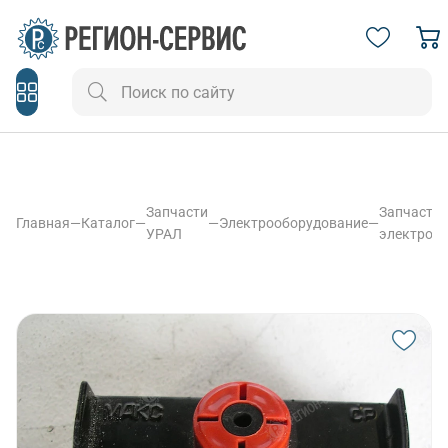
Запчасти
Запчасти
Главная
—
Каталог
—
—
Электрооборудование
—
УРАЛ
электроо