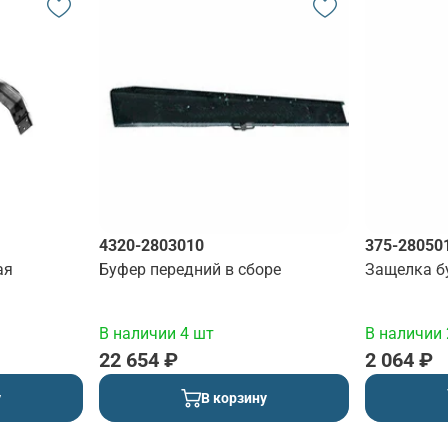
4320-2803010
375-28050
ая
Буфер передний в сборе
Защелка б
В наличии 4 шт
В наличии 
22 654 ₽
2 064 ₽
у
В корзину