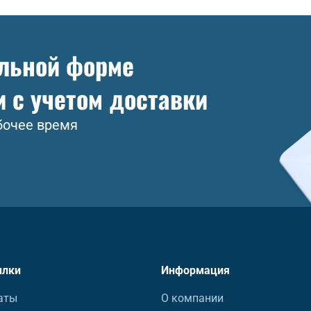
ольной форме
и с учетом доставки
бочее время
ылки
Информация
аты
О компании