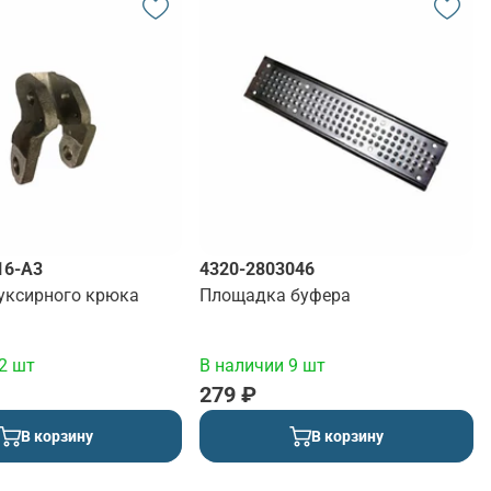
16-А3
4320-2803046
уксирного крюка
Площадка буфера
2 шт
В наличии 9 шт
279 ₽
В корзину
В корзину