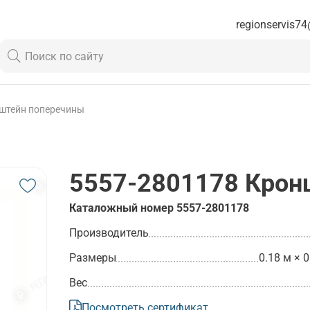
regionservis74
штейн поперечины
5557-2801178
Крон
Каталожный номер
5557-2801178
Производитель
Размеры
0.18 м × 0
Вес
Посмотреть сертификат