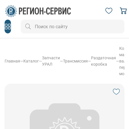
Коль
масл
Запчасти
Раздаточная
Главная
—
Каталог
—
—
Трансмиссия
—
—
вала
УРАЛ
коробка
пере
мост