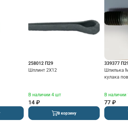
258012 П29
339377 П2
Шплинт 2Х12
Шпилька М
кулака по
В наличии 4 шт
В наличии 
14 ₽
77 ₽
у
В корзину