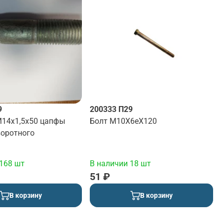
9
200333 П29
14х1,5х50 цапфы
Болт М10Х6еХ120
воротного
168 шт
В наличии 18 шт
51 ₽
В корзину
В корзину