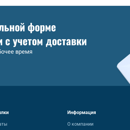
ольной форме
и с учетом доставки
бочее время
ылки
Информация
аты
О компании