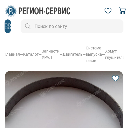
Система
Запчасти
Хомут
Главная
—
Каталог
—
—
Двигатель
—
выпуска
—
УРАЛ
глушителя
газов